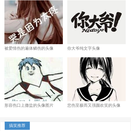
被爱情伤的遍体鳞伤的头像
你大爷纯文字头像
形容伤口上撒盐的头像图片
悲伤至极而又强颜欢笑的头像
搞笑推荐