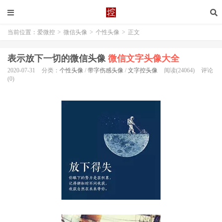
当前位置：
爱微控
>
微信头像
>
个性头像
>
正文
表示放下一切的微信头像
微信文字头像大全
2020-07-31
分类：
个性头像
/
带字伤感头像
/
文字控头像
阅读(24064)
评论
(0)