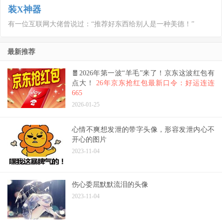
装X神器
有一位互联网大佬曾说过：“推荐好东西给别人是一种美德！”
最新推荐
🧧2026年第一波“羊毛”来了！京东这波红包有
点大！
26年京东抢红包最新口令：好运连连
665
2026-01-25
心情不爽想发泄的带字头像，形容发泄内心不
开心的图片
2023-11-04
伤心委屈默默流泪的头像
2023-11-04