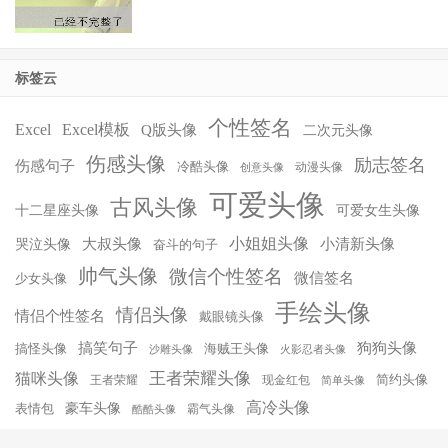
标签云
个性签名
Excel
Excel模板
Q版头像
二次元头像
伤感头像
励志签名
伤感句子
冷酷头像
动漫头像
创意头像
可爱头像
古风头像
十二星座头像
可爱女生头像
小姐姐头像
大叔头像
小清新头像
哭泣头像
奋斗的句子
帅气头像
微信个性签名
微信签名
少女头像
手绘头像
情侣头像
情侣个性签名
戴眼镜头像
搞笑句子
狗狗头像
搞怪头像
海贼王头像
沙雕头像
火影忍者头像
王者荣耀头像
猫咪头像
简约头像
王者荣耀
现金红包
简单头像
高冷头像
豪车头像
表情包
霸气头像
酷酷头像