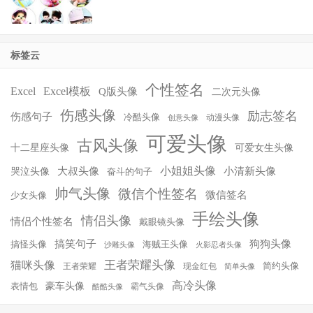
标签云
个性签名
Excel
Excel模板
Q版头像
二次元头像
伤感头像
励志签名
伤感句子
冷酷头像
动漫头像
创意头像
可爱头像
古风头像
十二星座头像
可爱女生头像
小姐姐头像
大叔头像
小清新头像
哭泣头像
奋斗的句子
帅气头像
微信个性签名
微信签名
少女头像
手绘头像
情侣头像
情侣个性签名
戴眼镜头像
搞笑句子
狗狗头像
搞怪头像
海贼王头像
沙雕头像
火影忍者头像
王者荣耀头像
猫咪头像
简约头像
王者荣耀
现金红包
简单头像
高冷头像
豪车头像
表情包
霸气头像
酷酷头像