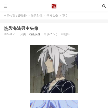
当前位置：
爱微控
>
微信头像
>
动漫头像
>
正文
热风海陆男主头像
2022-05-15
分类：
动漫头像
阅读(2555)
评论(0)