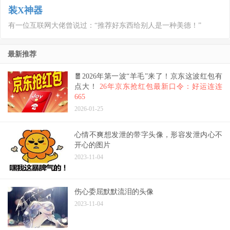
装X神器
有一位互联网大佬曾说过：“推荐好东西给别人是一种美德！”
最新推荐
🧧2026年第一波“羊毛”来了！京东这波红包有
点大！
26年京东抢红包最新口令：好运连连
665
2026-01-25
心情不爽想发泄的带字头像，形容发泄内心不
开心的图片
2023-11-04
伤心委屈默默流泪的头像
2023-11-04