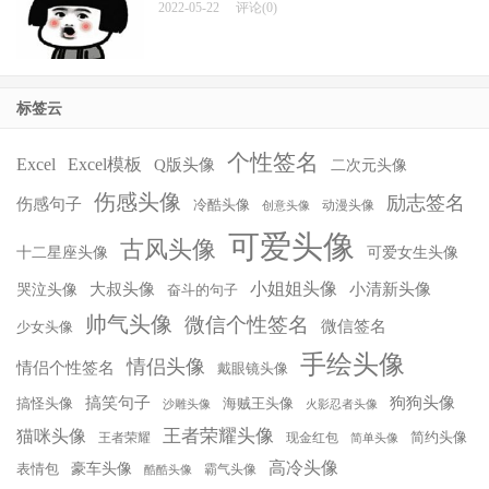
2022-05-22
评论(0)
标签云
个性签名
Excel
Excel模板
Q版头像
二次元头像
伤感头像
励志签名
伤感句子
冷酷头像
动漫头像
创意头像
可爱头像
古风头像
十二星座头像
可爱女生头像
小姐姐头像
大叔头像
小清新头像
哭泣头像
奋斗的句子
帅气头像
微信个性签名
微信签名
少女头像
手绘头像
情侣头像
情侣个性签名
戴眼镜头像
搞笑句子
狗狗头像
搞怪头像
海贼王头像
沙雕头像
火影忍者头像
王者荣耀头像
猫咪头像
简约头像
王者荣耀
现金红包
简单头像
高冷头像
豪车头像
表情包
霸气头像
酷酷头像