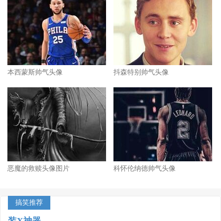
本西蒙斯帅气头像
抖森特别帅气头像
恶魔的救赎头像图片
科怀伦纳德帅气头像
搞笑推荐