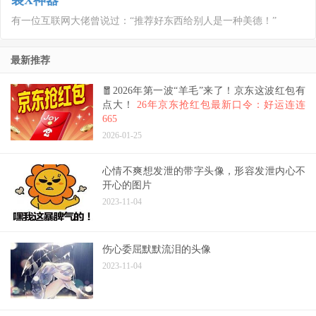
装X神器
有一位互联网大佬曾说过：“推荐好东西给别人是一种美德！”
最新推荐
🧧2026年第一波“羊毛”来了！京东这波红包有
点大！
26年京东抢红包最新口令：好运连连
665
2026-01-25
心情不爽想发泄的带字头像，形容发泄内心不
开心的图片
2023-11-04
伤心委屈默默流泪的头像
2023-11-04