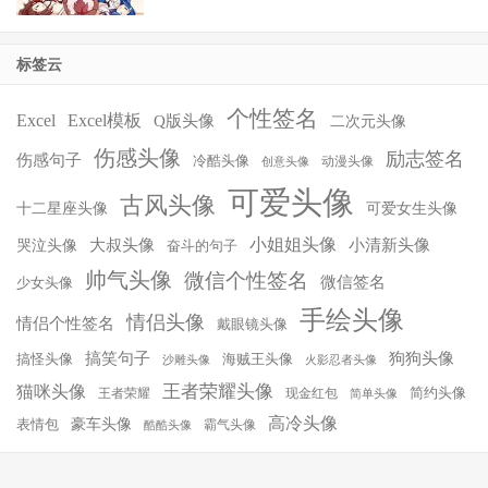
标签云
个性签名
Excel
Excel模板
Q版头像
二次元头像
伤感头像
励志签名
伤感句子
冷酷头像
动漫头像
创意头像
可爱头像
古风头像
十二星座头像
可爱女生头像
小姐姐头像
大叔头像
小清新头像
哭泣头像
奋斗的句子
帅气头像
微信个性签名
微信签名
少女头像
手绘头像
情侣头像
情侣个性签名
戴眼镜头像
搞笑句子
狗狗头像
搞怪头像
海贼王头像
沙雕头像
火影忍者头像
王者荣耀头像
猫咪头像
简约头像
王者荣耀
现金红包
简单头像
高冷头像
豪车头像
表情包
霸气头像
酷酷头像