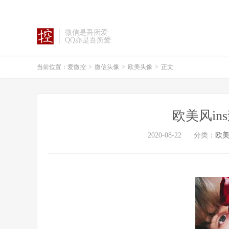
微信是吾所爱
QQ亦是吾所爱
当前位置：
爱微控
>
微信头像
>
欧美头像
>
正文
欧美风i
2020-08-22
分类：
欧