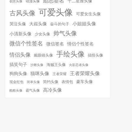
励志签名
十二星座头像
动漫头像
创意头像
可爱头像
古风头像
可爱女生头像
小姐姐头像
大叔头像
哭泣头像
奋斗的句子
帅气头像
小清新头像
少女头像
微信个性签名
微信签名
情侣个性签名
手绘头像
情侣头像
搞怪头像
戴眼镜头像
搞笑句子
海贼王头像
沙雕头像
火影忍者头像
王者荣耀头像
猫咪头像
狗狗头像
王者荣耀
简约头像
豪车头像
表情包
现金红包
简单头像
高冷头像
霸气头像
酷酷头像