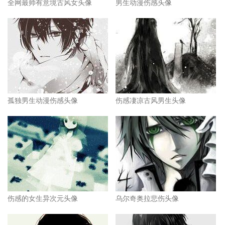
全网最帅有意境古风女头像
男生动漫伤感头像
孤独男生动漫伤感头像
伤感凄凉古风男生头像
伤感的女生异次元头像
乌尔奇奥拉悲伤头像