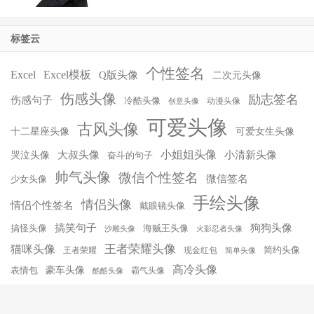
标签云
个性签名
Excel
Excel模板
Q版头像
二次元头像
伤感头像
励志签名
伤感句子
冷酷头像
动漫头像
创意头像
可爱头像
古风头像
十二星座头像
可爱女生头像
小姐姐头像
大叔头像
小清新头像
哭泣头像
奋斗的句子
帅气头像
微信个性签名
微信签名
少女头像
手绘头像
情侣头像
情侣个性签名
戴眼镜头像
搞笑句子
狗狗头像
搞怪头像
海贼王头像
沙雕头像
火影忍者头像
王者荣耀头像
猫咪头像
简约头像
王者荣耀
现金红包
简单头像
高冷头像
豪车头像
表情包
霸气头像
酷酷头像
© 2026
爱微控
豫ICP备16035504号-1
网站地图