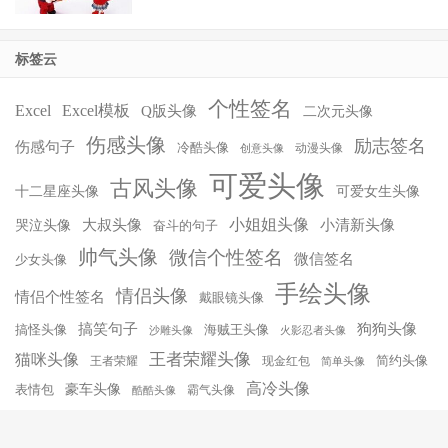
标签云
个性签名
Excel
Excel模板
Q版头像
二次元头像
伤感头像
励志签名
伤感句子
冷酷头像
动漫头像
创意头像
可爱头像
古风头像
十二星座头像
可爱女生头像
小姐姐头像
大叔头像
小清新头像
哭泣头像
奋斗的句子
帅气头像
微信个性签名
微信签名
少女头像
手绘头像
情侣头像
情侣个性签名
戴眼镜头像
搞笑句子
狗狗头像
搞怪头像
海贼王头像
沙雕头像
火影忍者头像
王者荣耀头像
猫咪头像
简约头像
王者荣耀
现金红包
简单头像
高冷头像
豪车头像
表情包
霸气头像
酷酷头像