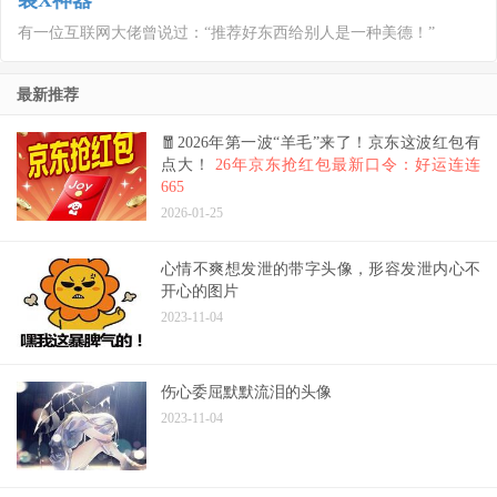
装X神器
有一位互联网大佬曾说过：“推荐好东西给别人是一种美德！”
最新推荐
🧧2026年第一波“羊毛”来了！京东这波红包有
点大！
26年京东抢红包最新口令：好运连连
665
2026-01-25
心情不爽想发泄的带字头像，形容发泄内心不
开心的图片
2023-11-04
伤心委屈默默流泪的头像
2023-11-04