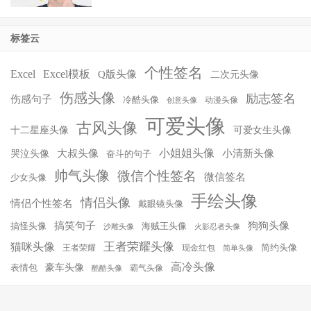
标签云
个性签名
Excel
Excel模板
Q版头像
二次元头像
伤感头像
励志签名
伤感句子
冷酷头像
动漫头像
创意头像
可爱头像
古风头像
十二星座头像
可爱女生头像
小姐姐头像
大叔头像
小清新头像
哭泣头像
奋斗的句子
帅气头像
微信个性签名
微信签名
少女头像
手绘头像
情侣头像
情侣个性签名
戴眼镜头像
搞笑句子
狗狗头像
搞怪头像
海贼王头像
沙雕头像
火影忍者头像
王者荣耀头像
猫咪头像
简约头像
王者荣耀
现金红包
简单头像
高冷头像
豪车头像
表情包
霸气头像
酷酷头像
© 2026
爱微控
豫ICP备16035504号-1
网站地图