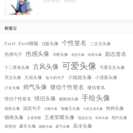
2020-08-01
评论(0)
标签云
个性签名
Excel
Excel模板
Q版头像
二次元头像
伤感头像
励志签名
伤感句子
冷酷头像
动漫头像
创意头像
可爱头像
古风头像
十二星座头像
可爱女生头像
小姐姐头像
大叔头像
小清新头像
哭泣头像
奋斗的句子
帅气头像
微信个性签名
微信签名
少女头像
手绘头像
情侣头像
情侣个性签名
戴眼镜头像
搞笑句子
狗狗头像
搞怪头像
海贼王头像
沙雕头像
火影忍者头像
王者荣耀头像
猫咪头像
简约头像
王者荣耀
现金红包
简单头像
高冷头像
豪车头像
表情包
霸气头像
酷酷头像