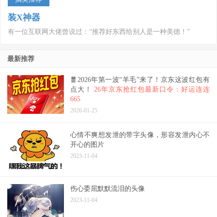
装X神器
有一位互联网大佬曾说过：“推荐好东西给别人是一种美德！”
最新推荐
🧧2026年第一波“羊毛”来了！京东这波红包有
点大！
26年京东抢红包最新口令：好运连连
665
2026-01-25
心情不爽想发泄的带字头像，形容发泄内心不
开心的图片
2023-11-04
伤心委屈默默流泪的头像
2023-11-04