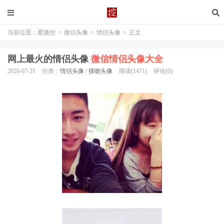
当前位置：
爱微控
>
微信头像
>
情侣头像
>
正文
网上最火的情侣头像
微信情侣头像大全
2020-07-31
分类：
情侣头像
/
接吻头像
阅读(1471)
评论(0)