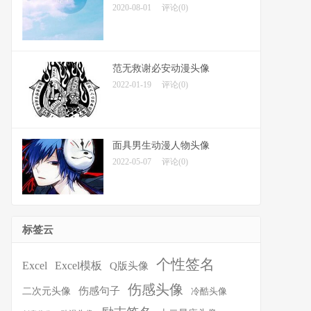
2020-08-01
评论(0)
范无救谢必安动漫头像
2022-01-19
评论(0)
面具男生动漫人物头像
2022-05-07
评论(0)
标签云
个性签名
Excel
Excel模板
Q版头像
伤感头像
伤感句子
二次元头像
冷酷头像