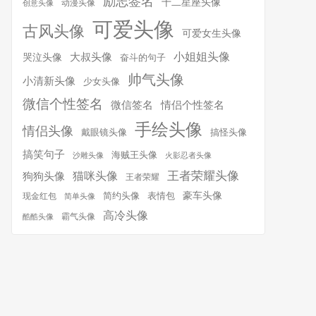
励志签名
十二星座头像
动漫头像
创意头像
可爱头像
古风头像
可爱女生头像
小姐姐头像
大叔头像
哭泣头像
奋斗的句子
帅气头像
小清新头像
少女头像
微信个性签名
微信签名
情侣个性签名
手绘头像
情侣头像
搞怪头像
戴眼镜头像
搞笑句子
海贼王头像
沙雕头像
火影忍者头像
王者荣耀头像
猫咪头像
狗狗头像
王者荣耀
简约头像
豪车头像
表情包
现金红包
简单头像
高冷头像
霸气头像
酷酷头像