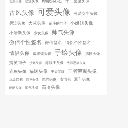
励志签名
十二星座头像
动漫头像
创意头像
可爱头像
古风头像
可爱女生头像
小姐姐头像
大叔头像
哭泣头像
奋斗的句子
帅气头像
小清新头像
少女头像
微信个性签名
微信签名
情侣个性签名
手绘头像
情侣头像
搞怪头像
戴眼镜头像
搞笑句子
海贼王头像
沙雕头像
火影忍者头像
王者荣耀头像
猫咪头像
狗狗头像
王者荣耀
简约头像
豪车头像
表情包
现金红包
简单头像
高冷头像
霸气头像
酷酷头像