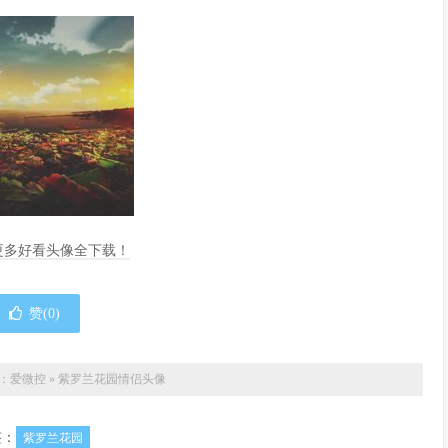
，更多好看头像全下载！
赞(
0
)
：
爱微控
»
紫罗兰花园情侣头像
签：
紫罗兰花园