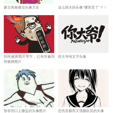
蒙古风格微信头像大全
这么很火的头像“哪里贵了”？！
拒绝被撩图片带字，已有对象拒
你大爷纯文字头像
绝被撩图片
形容伤口上撒盐的头像图片
悲伤至极而又强颜欢笑的头像