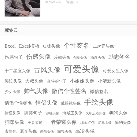
2020-08-02
评论(0)
标签云
个性签名
Excel
Excel模板
Q版头像
二次元头像
伤感头像
励志签名
伤感句子
冷酷头像
动漫头像
创意头像
可爱头像
古风头像
十二星座头像
可爱女生头像
小姐姐头像
大叔头像
小清新头像
哭泣头像
奋斗的句子
帅气头像
微信个性签名
微信签名
少女头像
手绘头像
情侣头像
情侣个性签名
戴眼镜头像
搞笑句子
狗狗头像
搞怪头像
海贼王头像
沙雕头像
火影忍者头像
王者荣耀头像
猫咪头像
简约头像
王者荣耀
现金红包
简单头像
高冷头像
豪车头像
表情包
霸气头像
酷酷头像