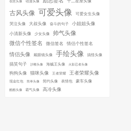
励志签名
十二星座头像
动漫头像
创意头像
可爱头像
古风头像
可爱女生头像
小姐姐头像
大叔头像
哭泣头像
奋斗的句子
帅气头像
小清新头像
少女头像
微信个性签名
微信签名
情侣个性签名
手绘头像
情侣头像
搞怪头像
戴眼镜头像
搞笑句子
海贼王头像
沙雕头像
火影忍者头像
王者荣耀头像
猫咪头像
狗狗头像
王者荣耀
简约头像
豪车头像
表情包
现金红包
简单头像
高冷头像
霸气头像
酷酷头像