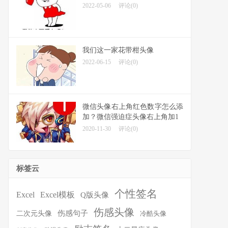
2022-05-06
评论(0)
我们这一家花带柑头像
2022-06-15
评论(0)
微信头像右上角红色数字怎么添
加？微信强迫症头像右上角加1
2020-11-30
评论(0)
标签云
个性签名
Excel
Excel模板
Q版头像
伤感头像
伤感句子
二次元头像
冷酷头像