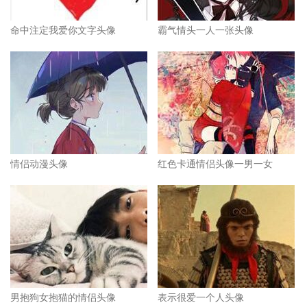
命中注定我爱你文字头像
霸气情头一人一张头像
情侣动漫头像
红色卡通情侣头像一男一女
男抱狗女抱猫的情侣头像
表示很爱一个人头像