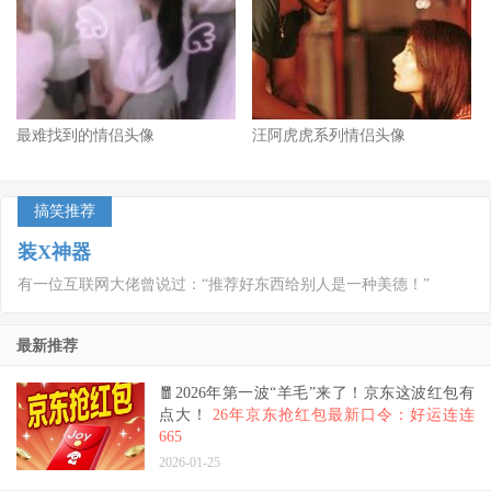
最难找到的情侣头像
汪阿虎虎系列情侣头像
搞笑推荐
装X神器
有一位互联网大佬曾说过：“推荐好东西给别人是一种美德！”
最新推荐
🧧2026年第一波“羊毛”来了！京东这波红包有
点大！
26年京东抢红包最新口令：好运连连
665
2026-01-25