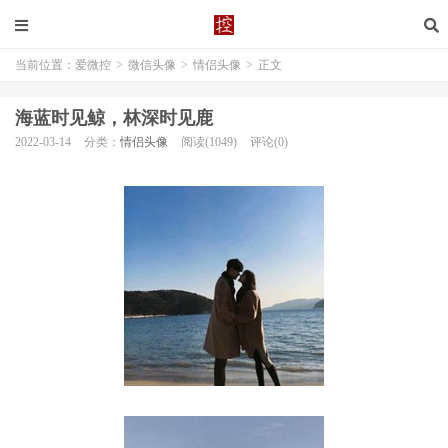
当前位置：
爱微控
>
微信头像
>
情侣头像
>
正文
海蓝时见鲸，林深时见鹿
2022-03-14
分类：
情侣头像
阅读(1049)
评论(0)