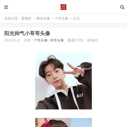
当前位置：
爱微控
>
微信头像
>
个性头像
>
正文
阳光帅气小哥哥头像
2022-02-22
分类：
个性头像
/
帅哥头像
阅读(1570)
评论(0)