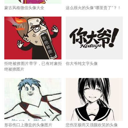
蒙古风格微信头像大全
这么很火的头像“哪里贵了”？！
拒绝被撩图片带字，已有对象拒
你大爷纯文字头像
绝被撩图片
形容伤口上撒盐的头像图片
悲伤至极而又强颜欢笑的头像