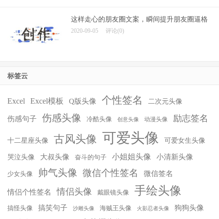
这样走心的朋友圈文案，瞬间提升朋友圈逼格
2020-09-05
评论(0)
标签云
个性签名
Excel
Excel模板
Q版头像
二次元头像
伤感头像
励志签名
伤感句子
冷酷头像
动漫头像
创意头像
可爱头像
古风头像
十二星座头像
可爱女生头像
小姐姐头像
大叔头像
小清新头像
哭泣头像
奋斗的句子
帅气头像
微信个性签名
微信签名
少女头像
手绘头像
情侣头像
情侣个性签名
戴眼镜头像
搞笑句子
狗狗头像
搞怪头像
海贼王头像
沙雕头像
火影忍者头像