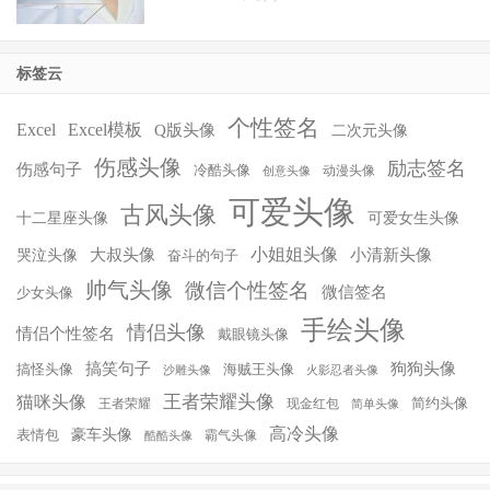
标签云
个性签名
Excel
Excel模板
Q版头像
二次元头像
伤感头像
励志签名
伤感句子
冷酷头像
动漫头像
创意头像
可爱头像
古风头像
十二星座头像
可爱女生头像
小姐姐头像
大叔头像
小清新头像
哭泣头像
奋斗的句子
帅气头像
微信个性签名
微信签名
少女头像
手绘头像
情侣头像
情侣个性签名
戴眼镜头像
搞笑句子
狗狗头像
搞怪头像
海贼王头像
沙雕头像
火影忍者头像
王者荣耀头像
猫咪头像
简约头像
王者荣耀
现金红包
简单头像
高冷头像
豪车头像
表情包
霸气头像
酷酷头像