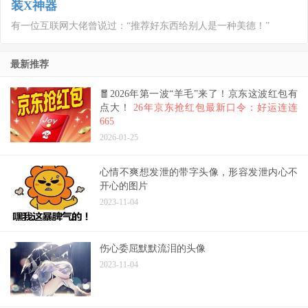
装X神器
有一位互联网大佬曾说过：“推荐好东西给别人是一种美德！”
最新推荐
🧧2026年第一波“羊毛”来了！京东这波红包有
点大！
26年京东抢红包最新口令：好运连连
665
2026-01-25
心情不爽想发泄的带字头像，形容发泄内心不
开心的图片
2023-11-04
伤心委屈默默流泪的头像
2023-11-04