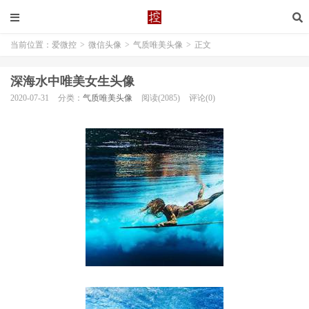
当前位置：
爱微控
>
微信头像
>
气质唯美头像
>
正文
深海水中唯美女生头像
2020-07-31
分类：
气质唯美头像
阅读(2085)
评论(0)