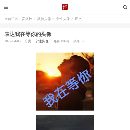
当前位置：
爱微控
>
微信头像
>
个性头像
>
正文
表达我在等你的头像
2022-04-03
分类：
个性头像
阅读(1960)
评论(0)