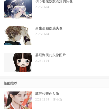
伤心委屈默默流泪的头像
2023-11-04
男生孤独伤感头像
2023-11-04
委屈到哭的头像图片
2023-11-04
智能推荐
韩芸汐悲伤头像
2022-12-18
评论(2)