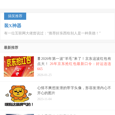
搞笑推荐
装X神器
有一位互联网大佬曾说过：“推荐好东西给别人是一种美德！”
最新推荐
🧧2026年第一波“羊毛”来了！京东这波红包有
点大！
26年京东抢红包最新口令：好运连连
665
2026-01-25
心情不爽想发泄的带字头像，形容发泄内心不
开心的图片
2023-11-04