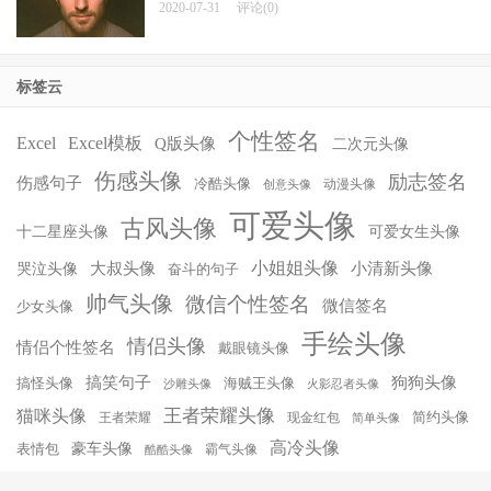
2020-07-31
评论(0)
标签云
个性签名
Excel
Excel模板
Q版头像
二次元头像
伤感头像
励志签名
伤感句子
冷酷头像
动漫头像
创意头像
可爱头像
古风头像
十二星座头像
可爱女生头像
小姐姐头像
大叔头像
小清新头像
哭泣头像
奋斗的句子
帅气头像
微信个性签名
微信签名
少女头像
手绘头像
情侣头像
情侣个性签名
戴眼镜头像
搞笑句子
狗狗头像
搞怪头像
海贼王头像
沙雕头像
火影忍者头像
王者荣耀头像
猫咪头像
简约头像
王者荣耀
现金红包
简单头像
高冷头像
豪车头像
表情包
霸气头像
酷酷头像