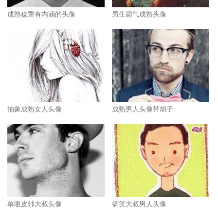
成熟稳重有内涵的头像
男生霸气成熟头像
抽象成熟女人头像
成熟男人头像带胡子
单眼皮帅大叔头像
搞笑大叔男人头像