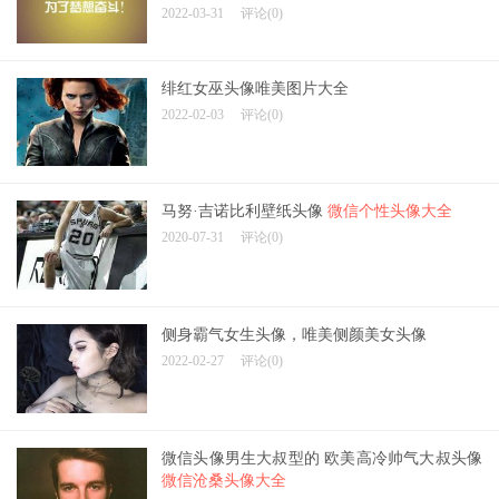
2022-03-31
评论(0)
绯红女巫头像唯美图片大全
2022-02-03
评论(0)
马努·吉诺比利壁纸头像
微信个性头像大全
2020-07-31
评论(0)
侧身霸气女生头像，唯美侧颜美女头像
2022-02-27
评论(0)
微信头像男生大叔型的 欧美高冷帅气大叔头像
微信沧桑头像大全