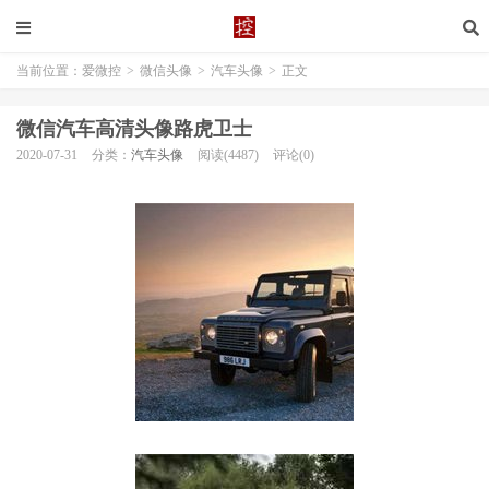
当前位置：
爱微控
>
微信头像
>
汽车头像
>
正文
微信汽车高清头像路虎卫士
2020-07-31
分类：
汽车头像
阅读(4487)
评论(0)