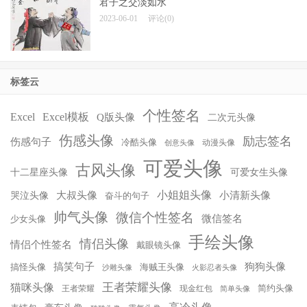
君子之交淡如水
2023-06-01
评论(0)
标签云
个性签名
Excel
Excel模板
Q版头像
二次元头像
伤感头像
励志签名
伤感句子
冷酷头像
动漫头像
创意头像
可爱头像
古风头像
十二星座头像
可爱女生头像
小姐姐头像
大叔头像
小清新头像
哭泣头像
奋斗的句子
帅气头像
微信个性签名
微信签名
少女头像
手绘头像
情侣头像
情侣个性签名
戴眼镜头像
搞笑句子
狗狗头像
搞怪头像
海贼王头像
沙雕头像
火影忍者头像
王者荣耀头像
猫咪头像
简约头像
王者荣耀
现金红包
简单头像