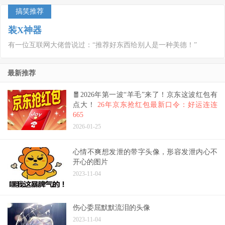
搞笑推荐
装X神器
有一位互联网大佬曾说过：“推荐好东西给别人是一种美德！”
最新推荐
🧧2026年第一波“羊毛”来了！京东这波红包有
点大！
26年京东抢红包最新口令：好运连连
665
2026-01-25
心情不爽想发泄的带字头像，形容发泄内心不
开心的图片
2023-11-04
伤心委屈默默流泪的头像
2023-11-04