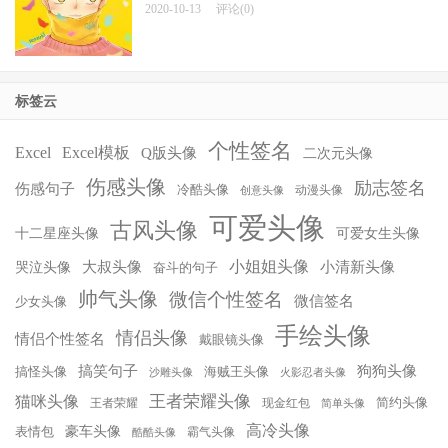
2020-10-13
评论(0)
标签云
个性签名
Excel
Excel模板
Q版头像
二次元头像
伤感头像
励志签名
伤感句子
冷酷头像
动漫头像
创意头像
可爱头像
古风头像
十二星座头像
可爱女生头像
小姐姐头像
大叔头像
小清新头像
哭泣头像
奋斗的句子
帅气头像
微信个性签名
微信签名
少女头像
手绘头像
情侣头像
情侣个性签名
戴眼镜头像
搞笑句子
狗狗头像
搞怪头像
海贼王头像
沙雕头像
火影忍者头像
王者荣耀头像
猫咪头像
简约头像
王者荣耀
现金红包
简单头像
高冷头像
豪车头像
表情包
霸气头像
酷酷头像