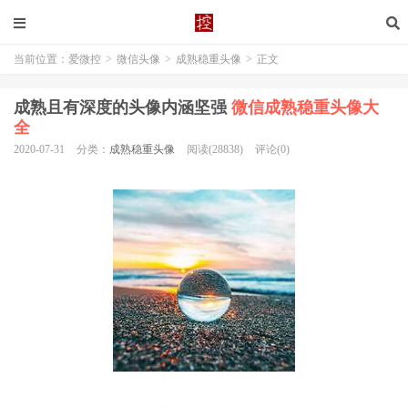
当前位置：
爱微控
>
微信头像
>
成熟稳重头像
>
正文
成熟且有深度的头像内涵坚强
微信成熟稳重头像大
全
2020-07-31
分类：
成熟稳重头像
阅读(28838)
评论(0)