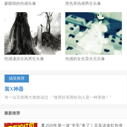
蒙眼睛的伤感头像
黑色系伤感男生头像
伤感凄凉古风男生头像
伤感的女生异次元头像
搞笑推荐
装X神器
有一位互联网大佬曾说过：“推荐好东西给别人是一种美德！”
最新推荐
🧧2026年第一波“羊毛”来了！京东这波红包有