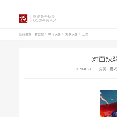
微信是吾所爱
QQ亦是吾所爱
当前位置：
爱微控
>
微信头像
>
游戏头像
>
正文
对面辣
2020-07-31
分类：
游