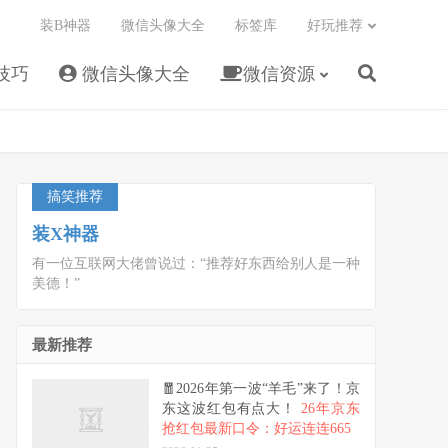
装B神器
微信头像大全
标签库
好玩推荐
技巧
微信头像大全
微信资源
搞笑推荐
装X神器
有一位互联网大佬曾说过：“推荐好东西给别人是一种
美德！”
最新推荐
🧧2026年第一波“羊毛”来了！京
东这波红包有点大！
26年京东
抢红包最新口令：好运连连665