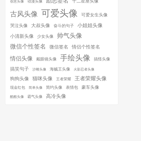
励志签名
十二星座头像
动漫头像
创意头像
可爱头像
古风头像
可爱女生头像
小姐姐头像
大叔头像
哭泣头像
奋斗的句子
帅气头像
小清新头像
少女头像
微信个性签名
微信签名
情侣个性签名
手绘头像
情侣头像
搞怪头像
戴眼镜头像
搞笑句子
海贼王头像
沙雕头像
火影忍者头像
王者荣耀头像
猫咪头像
狗狗头像
王者荣耀
简约头像
豪车头像
表情包
现金红包
简单头像
高冷头像
霸气头像
酷酷头像