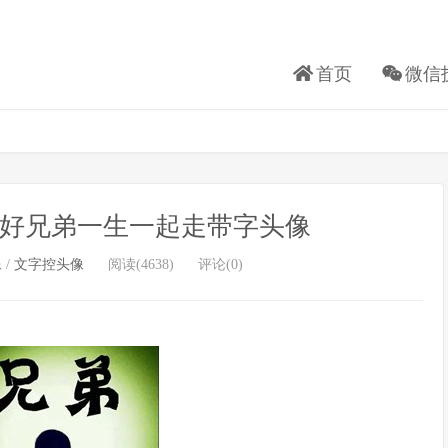
首页
微信
 好兄弟一生一起走带字头像
像
/
文字控头像
阅读(4638)
评论(0)