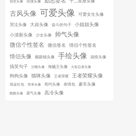
励志签名
十二星座头像
动漫头像
创意头像
可爱头像
古风头像
可爱女生头像
小姐姐头像
大叔头像
哭泣头像
奋斗的句子
帅气头像
小清新头像
少女头像
微信个性签名
微信签名
情侣个性签名
手绘头像
情侣头像
搞怪头像
戴眼镜头像
搞笑句子
海贼王头像
沙雕头像
火影忍者头像
王者荣耀头像
猫咪头像
狗狗头像
王者荣耀
简约头像
豪车头像
表情包
现金红包
简单头像
高冷头像
霸气头像
酷酷头像