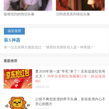
最难找到的情侣头像
汪阿虎虎系列情侣头像
搞笑推荐
装X神器
有一位互联网大佬曾说过：“推荐好东西给别人是一种美德！”
最新推荐
🧧2026年第一波“羊毛”来了！京东这波红包有
点大！
26年京东抢红包最新口令：好运连连
665
2026-01-25
心情不爽想发泄的带字头像，形容发泄内心不
开心的图片