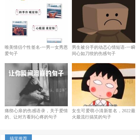
唯美情侣个性签名-一男一女秀恩
男生被分手的动态心情短语-一瞬
爱句子
间心如刀绞的伤感句子
痛彻心扉的伤感语录，关于爱情
女生可爱萌小清新签名，2022最
的、让对方看到心疼的句子
火最流行搞笑的句子
搞笑推荐