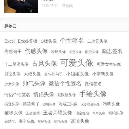
2020-07-31
评论(0)
标签云
个性签名
Excel
Excel模板
Q版头像
二次元头像
伤感头像
励志签名
伤感句子
冷酷头像
动漫头像
创意头像
可爱头像
古风头像
十二星座头像
可爱女生头像
小姐姐头像
大叔头像
小清新头像
哭泣头像
奋斗的句子
帅气头像
微信个性签名
微信签名
少女头像
手绘头像
情侣头像
情侣个性签名
戴眼镜头像
搞笑句子
狗狗头像
搞怪头像
海贼王头像
沙雕头像
火影忍者头像
王者荣耀头像
猫咪头像
简约头像
王者荣耀
现金红包
简单头像
高冷头像
豪车头像
表情包
霸气头像
酷酷头像