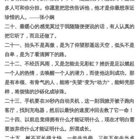
多人可和你分担。你愿意把悲伤告诉他，他才是你最想亲近
珍惜的人。——张小娴
二十、最暖心的感觉莫过于我随随便便说的话，有人认真的
把它听了，而且还做了。
二十一、抬头不是高傲，是为了仰望那遥远天空，低头不是
自卑，是为了看清脚下的路。
二十二、不经历风雨，又是怎能去见彩虹？挫折是足以燃起
一个人的热情，去唤醒一个人的潜力，而使他达到成功。那
是有本领、有骨气的人，能将“失望”变为“动力”，能蚌壳那
样，将烦恼的沙砾化成珍珠。
二十三、手机要在30秒内自动关机，这一刻我掀开被子跑向
客厅，找到充电器，然后以最快的速度冲回去救了它一命！
二十四、以前总觉得拥有什么才能证明什么，现在才明白需
要放弃些什么才能证明什么。所谓成长。
二十五、树不可长得太快。一年生当柴，三年五年生当桌