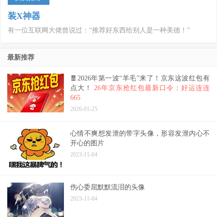
装X神器
有一位互联网大佬曾说过：“推荐好东西给别人是一种美德！”
最新推荐
🧧2026年第一波“羊毛”来了！京东这波红包有
点大！
26年京东抢红包最新口令：好运连连
665
2026-01-25
心情不爽想发泄的带字头像，形容发泄内心不
开心的图片
2023-11-04
伤心委屈默默流泪的头像
2023-11-04