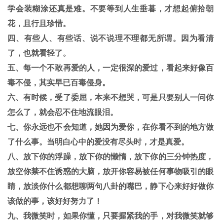
学会装糊涂还真是难。不要等到人生垂暮，才想起俯拾朝
花，且行且珍惜。
四、有些人、有些话、说不说理不理都无所谓。因为看清
了，也就看轻了。
五、每一个不敢再爱的人，一定很深的爱过，看起来好像百
毒不侵，其实早已百毒侵身。
六、有时候，受了委屈，本来不想哭，可是只要别人一问你
怎么了，就会忍不住地流眼泪。
七、你永远也不会知道，她因为爱你，在你看不到的地方做
了什么事。当明白心中的爱没有尽头时，才是真爱。
八、放下你的浮躁，放下你的懒惰，放下你的三分钟热度，
放空你禁不住诱惑的大脑，放开你容易被任何事物吸引的眼
睛，放淡你什么都想聊两句八卦的嘴巴，静下心来好好做你
该做的事，该好好努力了！
九、我微笑时，如果你懂，只要握紧我的手，对我微笑就够