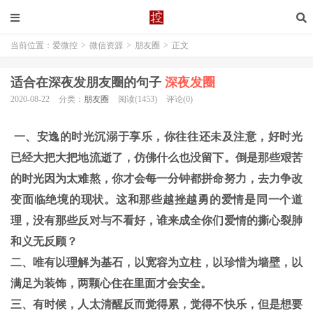
当前位置：
爱微控
>
微信资源
>
朋友圈
>
正文
适合在深夜发朋友圈的句子
深夜发圈
2020-08-22
分类：
朋友圈
阅读(1453)
评论(0)
一、安逸的时光沉溺于享乐，你往往还未及注意，好时光
已经大把大把地流逝了，仿佛什么也没留下。倒是那些艰苦
的时光因为太难熬，你才会每一分钟都拼命努力，去力争改
变面临绝境的现状。这和那些越挫越勇的爱情是同一个道
理，没有那些反对与不看好，谁来成全你们爱情的撕心裂肺
和义无反顾？
二、唯有以理解为基石，以宽容为立柱，以珍惜为墙壁，以
满足为装饰，两颗心住在里面才会安全。
三、有时候，人太清醒反而觉得累，觉得不快乐，但是想要