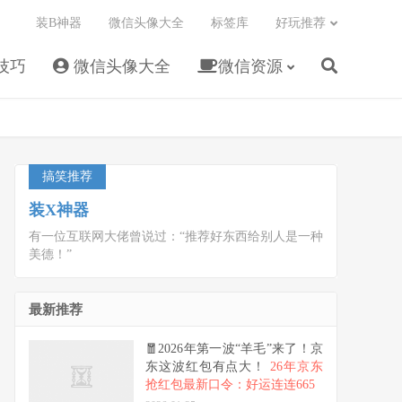
装B神器
微信头像大全
标签库
好玩推荐
技巧
微信头像大全
微信资源
搞笑推荐
装X神器
有一位互联网大佬曾说过：“推荐好东西给别人是一种
美德！”
最新推荐
🧧2026年第一波“羊毛”来了！京
东这波红包有点大！
26年京东
抢红包最新口令：好运连连665