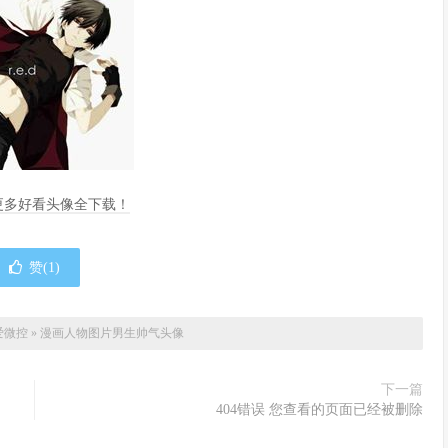
，更多好看头像全下载！
赞(
1
)
爱微控
»
漫画人物图片男生帅气头像
下一篇
404错误 您查看的页面已经被删除