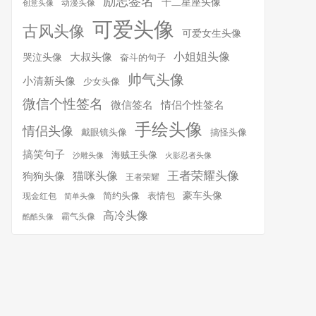
励志签名
十二星座头像
动漫头像
创意头像
可爱头像
古风头像
可爱女生头像
小姐姐头像
大叔头像
哭泣头像
奋斗的句子
帅气头像
小清新头像
少女头像
微信个性签名
微信签名
情侣个性签名
手绘头像
情侣头像
搞怪头像
戴眼镜头像
搞笑句子
海贼王头像
沙雕头像
火影忍者头像
王者荣耀头像
猫咪头像
狗狗头像
王者荣耀
简约头像
豪车头像
表情包
现金红包
简单头像
高冷头像
霸气头像
酷酷头像