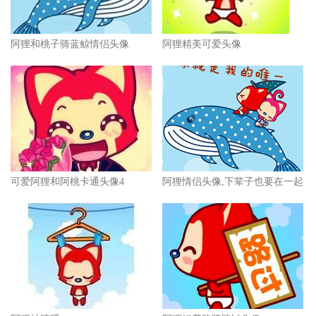
阿狸和桃子骑蓝鲸情侣头像
阿狸精美可爱头像
可爱阿狸和阿桃卡通头像4
阿狸情侣头像,下辈子也要在一起