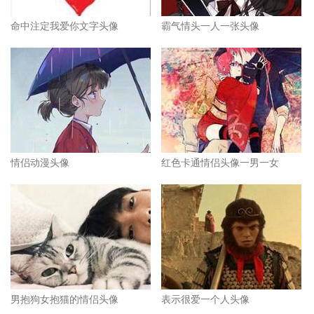
命中注定我爱你文字头像
霸气情头一人一张头像
情侣动漫头像
红色卡通情侣头像一男一女
男抱狗女抱猫的情侣头像
表示很爱一个人头像