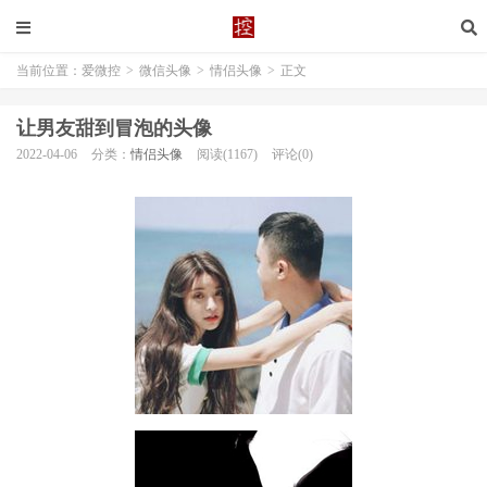
当前位置：
爱微控
>
微信头像
>
情侣头像
>
正文
让男友甜到冒泡的头像
2022-04-06
分类：
情侣头像
阅读(1167)
评论(0)