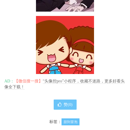
AD：
【微信搜一搜】
“头像控pro”小程序，收藏不迷路，更多好看头
像全下载！
赞(
0
)
标签：
甜到冒泡