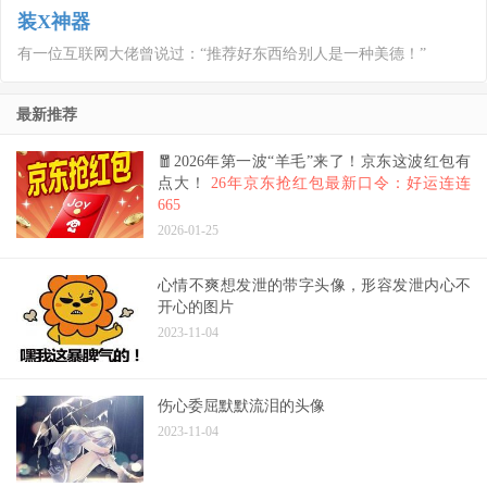
装X神器
有一位互联网大佬曾说过：“推荐好东西给别人是一种美德！”
最新推荐
🧧2026年第一波“羊毛”来了！京东这波红包有
点大！
26年京东抢红包最新口令：好运连连
665
2026-01-25
心情不爽想发泄的带字头像，形容发泄内心不
开心的图片
2023-11-04
伤心委屈默默流泪的头像
2023-11-04