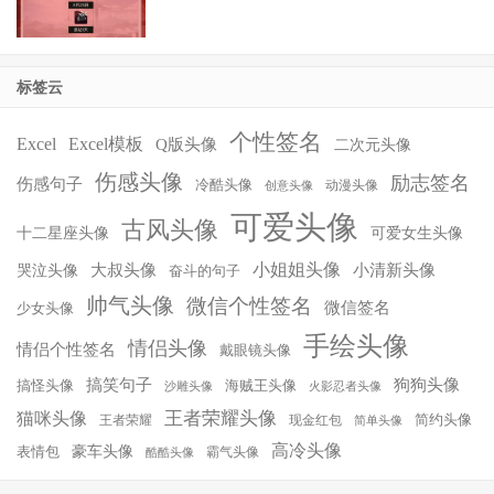
标签云
个性签名
Excel
Excel模板
Q版头像
二次元头像
伤感头像
励志签名
伤感句子
冷酷头像
动漫头像
创意头像
可爱头像
古风头像
十二星座头像
可爱女生头像
小姐姐头像
大叔头像
小清新头像
哭泣头像
奋斗的句子
帅气头像
微信个性签名
微信签名
少女头像
手绘头像
情侣头像
情侣个性签名
戴眼镜头像
搞笑句子
狗狗头像
搞怪头像
海贼王头像
沙雕头像
火影忍者头像
王者荣耀头像
猫咪头像
简约头像
王者荣耀
现金红包
简单头像
高冷头像
豪车头像
表情包
霸气头像
酷酷头像