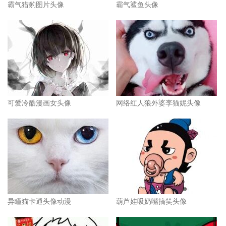
霸气猎豹图片头像
霸气鲨鱼头像
可爱冷酷漫画女头像
网络红人狼外婆李猫妮头像
异瞳猫卡通头像动漫
葫芦娃吸奶嘴搞笑头像