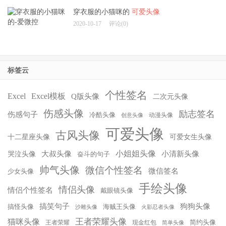
穿衣服的小猫咪的
可爱头像
2020-10-17
评论(0)
标签云
个性签名
Excel
Excel模板
Q版头像
二次元头像
伤感头像
励志签名
伤感句子
冷酷头像
动漫头像
创意头像
可爱头像
古风头像
十二星座头像
可爱女生头像
小姐姐头像
大叔头像
小清新头像
哭泣头像
奋斗的句子
帅气头像
微信个性签名
微信签名
少女头像
手绘头像
情侣头像
情侣个性签名
戴眼镜头像
搞笑句子
狗狗头像
搞怪头像
海贼王头像
沙雕头像
火影忍者头像
王者荣耀头像
猫咪头像
简约头像
王者荣耀
现金红包
简单头像