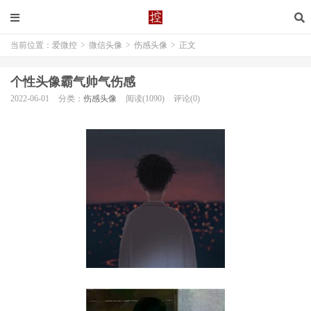
当前位置：
爱微控
>
微信头像
>
伤感头像
>
正文
个性头像霸气帅气伤感
2022-06-01
分类：
伤感头像
阅读(1090)
评论(0)