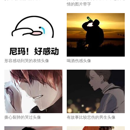
情的图片带字
形容感动到哭的表情头像
喝酒伤感头像
撕心裂肺的哭过头像
有故事比较悲伤的男生头像