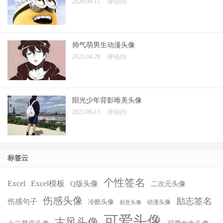
2020-09-11
评论(0)
帅气萌男生动漫头像
2022-04-29
评论(0)
阳光少年背影唯美头像
2022-06-15
评论(0)
标签云
个性签名
Excel
Excel模板
Q版头像
二次元头像
伤感头像
励志签名
伤感句子
冷酷头像
动漫头像
创意头像
可爱头像
古风头像