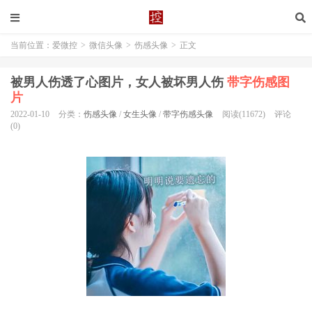
当前位置：
爱微控
>
微信头像
>
伤感头像
>
正文
被男人伤透了心图片，女人被坏男人伤
带字伤感图
片
2022-01-10
分类：
伤感头像
/
女生头像
/
带字伤感头像
阅读(11672)
评论
(0)