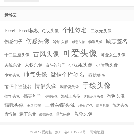
标签云
个性签名
Excel
Excel模板
Q版头像
二次元头像
伤感头像
励志签名
伤感句子
冷酷头像
动漫头像
创意头像
可爱头像
古风头像
十二星座头像
可爱女生头像
小姐姐头像
大叔头像
小清新头像
哭泣头像
奋斗的句子
帅气头像
微信个性签名
微信签名
少女头像
手绘头像
情侣头像
情侣个性签名
戴眼镜头像
搞笑句子
狗狗头像
搞怪头像
海贼王头像
沙雕头像
火影忍者头像
王者荣耀头像
猫咪头像
简约头像
王者荣耀
现金红包
简单头像
高冷头像
豪车头像
表情包
霸气头像
酷酷头像
© 2026
爱微控
豫ICP备16035504号-1
网站地图