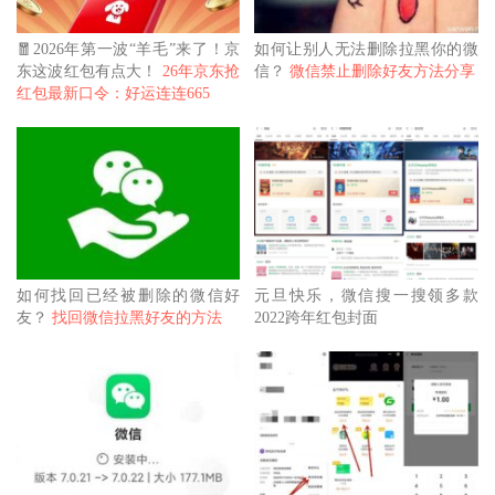
🧧2026年第一波“羊毛”来了！京
如何让别人无法删除拉黑你的微
东这波红包有点大！
26年京东抢
信？
微信禁止删除好友方法分享
红包最新口令：好运连连665
如何找回已经被删除的微信好
元旦快乐，微信搜一搜领多款
友？
找回微信拉黑好友的方法
2022跨年红包封面