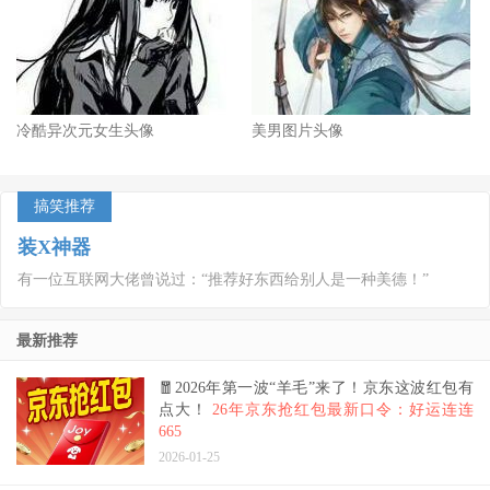
冷酷异次元女生头像
美男图片头像
搞笑推荐
装X神器
有一位互联网大佬曾说过：“推荐好东西给别人是一种美德！”
最新推荐
🧧2026年第一波“羊毛”来了！京东这波红包有
点大！
26年京东抢红包最新口令：好运连连
665
2026-01-25