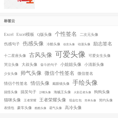
标签云
个性签名
Excel
Excel模板
Q版头像
二次元头像
伤感头像
励志签名
伤感句子
冷酷头像
动漫头像
创意头像
可爱头像
古风头像
十二星座头像
可爱女生头像
小姐姐头像
大叔头像
小清新头像
哭泣头像
奋斗的句子
帅气头像
微信个性签名
微信签名
少女头像
手绘头像
情侣头像
情侣个性签名
戴眼镜头像
搞笑句子
狗狗头像
搞怪头像
海贼王头像
沙雕头像
火影忍者头像
王者荣耀头像
猫咪头像
简约头像
王者荣耀
现金红包
简单头像
高冷头像
豪车头像
表情包
霸气头像
酷酷头像