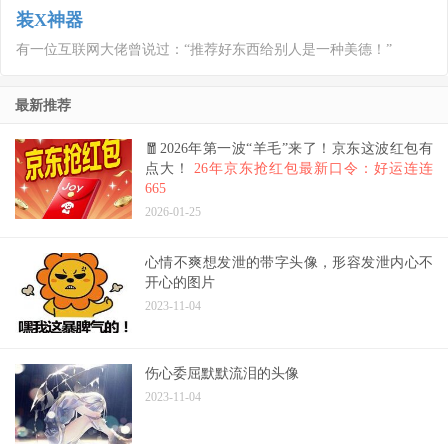
装X神器
有一位互联网大佬曾说过：“推荐好东西给别人是一种美德！”
最新推荐
🧧2026年第一波“羊毛”来了！京东这波红包有
点大！
26年京东抢红包最新口令：好运连连
665
2026-01-25
心情不爽想发泄的带字头像，形容发泄内心不
开心的图片
2023-11-04
伤心委屈默默流泪的头像
2023-11-04