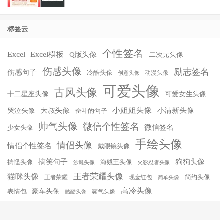
标签云
个性签名
Excel
Excel模板
Q版头像
二次元头像
伤感头像
励志签名
伤感句子
冷酷头像
动漫头像
创意头像
可爱头像
古风头像
十二星座头像
可爱女生头像
小姐姐头像
大叔头像
小清新头像
哭泣头像
奋斗的句子
帅气头像
微信个性签名
微信签名
少女头像
手绘头像
情侣头像
情侣个性签名
戴眼镜头像
搞笑句子
狗狗头像
搞怪头像
海贼王头像
沙雕头像
火影忍者头像
王者荣耀头像
猫咪头像
简约头像
王者荣耀
现金红包
简单头像
高冷头像
豪车头像
表情包
霸气头像
酷酷头像