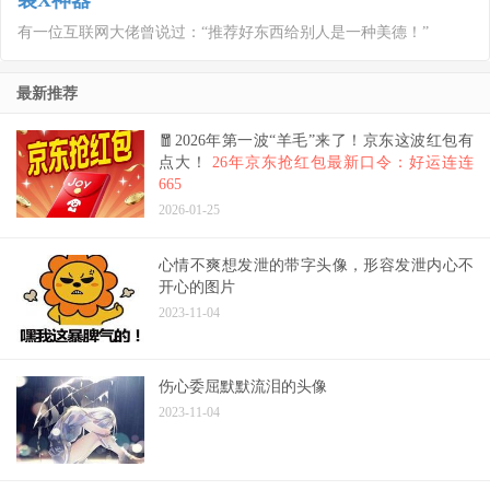
装X神器
有一位互联网大佬曾说过：“推荐好东西给别人是一种美德！”
最新推荐
🧧2026年第一波“羊毛”来了！京东这波红包有
点大！
26年京东抢红包最新口令：好运连连
665
2026-01-25
心情不爽想发泄的带字头像，形容发泄内心不
开心的图片
2023-11-04
伤心委屈默默流泪的头像
2023-11-04