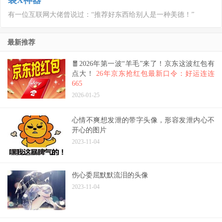
装X神器
有一位互联网大佬曾说过：“推荐好东西给别人是一种美德！”
最新推荐
🧧2026年第一波“羊毛”来了！京东这波红包有
点大！
26年京东抢红包最新口令：好运连连
665
2026-01-25
心情不爽想发泄的带字头像，形容发泄内心不
开心的图片
2023-11-04
伤心委屈默默流泪的头像
2023-11-04