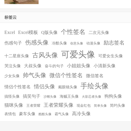
标签云
个性签名
Excel
Excel模板
Q版头像
二次元头像
伤感头像
励志签名
伤感句子
冷酷头像
动漫头像
创意头像
可爱头像
古风头像
十二星座头像
可爱女生头像
小姐姐头像
大叔头像
小清新头像
哭泣头像
奋斗的句子
帅气头像
微信个性签名
微信签名
少女头像
手绘头像
情侣头像
情侣个性签名
戴眼镜头像
搞笑句子
狗狗头像
搞怪头像
海贼王头像
沙雕头像
火影忍者头像
王者荣耀头像
猫咪头像
简约头像
王者荣耀
现金红包
简单头像
高冷头像
豪车头像
表情包
霸气头像
酷酷头像