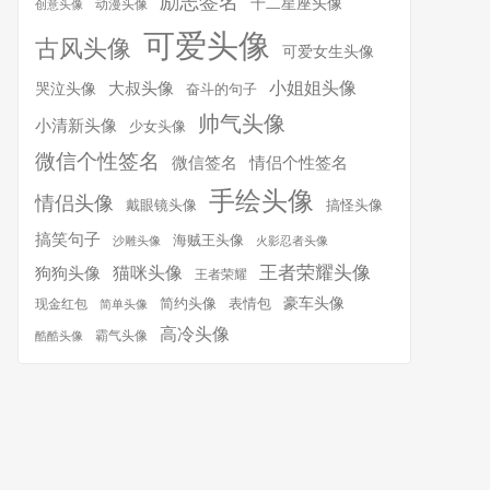
励志签名
十二星座头像
动漫头像
创意头像
可爱头像
古风头像
可爱女生头像
小姐姐头像
大叔头像
哭泣头像
奋斗的句子
帅气头像
小清新头像
少女头像
微信个性签名
微信签名
情侣个性签名
手绘头像
情侣头像
搞怪头像
戴眼镜头像
搞笑句子
海贼王头像
沙雕头像
火影忍者头像
王者荣耀头像
猫咪头像
狗狗头像
王者荣耀
简约头像
豪车头像
表情包
现金红包
简单头像
高冷头像
霸气头像
酷酷头像