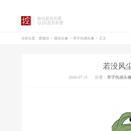
微信是吾所爱
QQ亦是吾所爱
当前位置：
爱微控
>
微信头像
>
带字伤感头像
>
正文
若没风
2020-07-31
分类：
带字伤感头