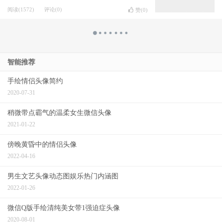
阅读(1572)
评论(0)
赞(
0
)
智能推荐
手绘情侣头像简约
2020-07-31
稍微带点霸气的温柔女生微信头像
2021-01-22
傍晚黄昏中的情侣头像
2022-04-16
男生文艺头像动态图娱乐热门内涵图
2022-01-26
微信Q版手绘清纯美女带1强迫症头像
2020-08-01