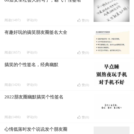
00后女生社会人的句子，霸气个性签名
阅读(1497)
评论(0)
赞(
0
)
有趣好玩的搞笑朋友圈签名大全
阅读(1657)
评论(0)
赞(
0
)
搞笑的个性签名，经典幽默
阅读(1426)
评论(0)
赞(
0
)
2022朋友圈幽默搞笑个性签名
阅读(1486)
评论(0)
赞(
0
)
心情低落时发个说说发个朋友圈