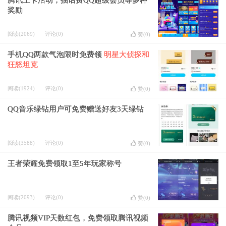
腾讯王卡活动，抽话费QQ超级会员等多种
奖励
阅读(2069)
评论(0)
赞(
0
)
手机QQ两款气泡限时免费领
明星大侦探和
狂怒坦克
阅读(1924)
评论(0)
赞(
0
)
QQ音乐绿钻用户可免费赠送好友3天绿钻
阅读(3588)
评论(0)
赞(
0
)
王者荣耀免费领取1至5年玩家称号
阅读(2093)
评论(0)
赞(
0
)
腾讯视频VIP天数红包，免费领取腾讯视频