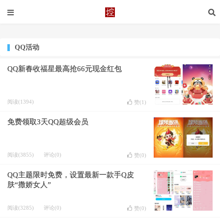
QQ活动
QQ新春收福星最高抢66元现金红包
阅读(1394)
赞(
1
)
免费领取3天QQ超级会员
阅读(3855)
评论(0)
赞(
0
)
QQ主题限时免费，设置最新一款手Q皮
肤“撒娇女人”
阅读(3285)
评论(0)
赞(
0
)