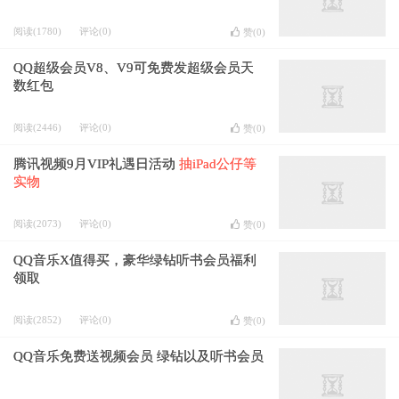
阅读(1780)
评论(0)
赞(
0
)
QQ超级会员V8、V9可免费发超级会员天
数红包
阅读(2446)
评论(0)
赞(
0
)
腾讯视频9月VIP礼遇日活动
抽iPad公仔等
实物
阅读(2073)
评论(0)
赞(
0
)
QQ音乐X值得买，豪华绿钻听书会员福利
领取
阅读(2852)
评论(0)
赞(
0
)
QQ音乐免费送视频会员 绿钻以及听书会员