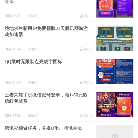
会员
阅读(2637)
评论(0)
赞(
0
)
绝地求生新用户免费领取31天腾讯网游游
戏加速器
阅读(1814)
评论(0)
赞(
0
)
QQ限时无限制点亮靓字图标
阅读(1662)
评论(0)
赞(
0
)
王者荣耀手机微信账号登录，领1-66元微
信红包奖赏
阅读(1785)
评论(0)
赞(
0
)
腾讯视频做任务，兑换Q币、腾讯会员