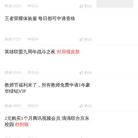
阅读(2025)
评论(0)
赞(
0
)
王者荣耀体验服 每日都可申请资格
阅读(1727)
评论(0)
赞(
0
)
英雄联盟九周年战斗之夜
对局领皮肤
阅读(1916)
评论(0)
赞(
0
)
教师节福利来了，所有教师免费申请1年豪
华绿钻VIP
阅读(1809)
评论(0)
赞(
0
)
2元购买1个月腾讯视频会员 滴滴联合京东
校园
秒到账