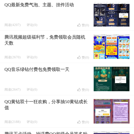
QQ最新免费气泡、主题、挂件活动
阅读(4207)
评论(0)
赞(
0
)
腾讯视频超级福利节，免费领取会员随机
天数
阅读(2670)
评论(0)
赞(
0
)
QQ音乐绿钻付费包免费领取一天
阅读(2647)
评论(0)
赞(
0
)
QQ黄钻双十一狂欢购，分享抽50黄钻成长
值
阅读(2188)
评论(0)
赞(
0
)