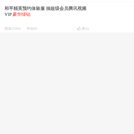
和平精英预约体验服 抽超级会员腾讯视频
VIP
豪华绿钻
阅读(2364)
评论(0)
赞(
0
)
QQ推出珍稀7位AAA顶级靓号
阅读(2694)
评论(0)
赞(
0
)
腾讯医保夏季消暑金免费领取随机微信红
包
提现后秒到零钱
阅读(1861)
评论(0)
赞(
0
)
DNF手游预约抽最高5000Q币，累计签到瓜
分400万Q币
阅读(1782)
评论(0)
赞(
0
)