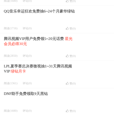
阅读(1680)
评论(0)
赞(
0
)
QQ音乐幸运狂欢免费抽6~24个月豪华绿钻
阅读(1716)
评论(0)
赞(
0
)
腾讯视频VIP用户免费领5~20元话费
星光
会员必得30元
阅读(2850)
评论(0)
赞(
0
)
LPL夏季赛总决赛微视抽1~31天腾讯视频
VIP
绿钻月卡
阅读(1361)
评论(0)
赞(
0
)
DNF助手免费领取9天黑钻
阅读(1680)
评论(0)
赞(
0
)