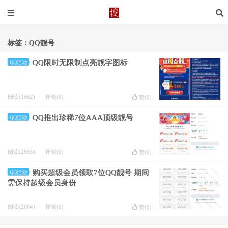
标签：QQ靓号
QQ限时无限制点亮靓字图标
QQ活动
阅读(1662)
评论(0)
赞(
0
)
QQ推出珍稀7位AAA顶级靓号
QQ活动
阅读(2695)
评论(0)
赞(
0
)
购买超级会员领取7位QQ靓号 期间
QQ活动
需保持超级会员身份
阅读(2004)
评论(0)
赞(
0
)