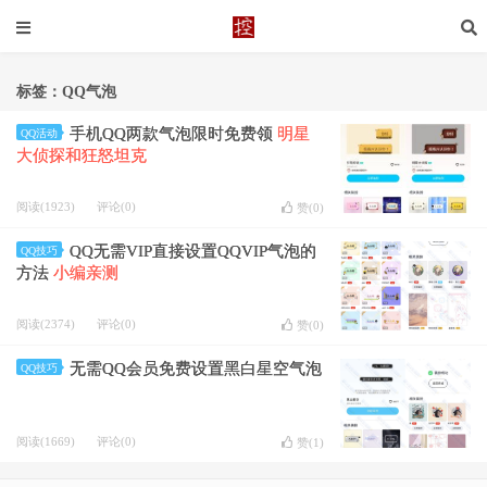
标签：QQ气泡
手机QQ两款气泡限时免费领
明星
QQ活动
大侦探和狂怒坦克
阅读(1923)
评论(0)
赞(
0
)
QQ无需VIP直接设置QQVIP气泡的
QQ技巧
方法
小编亲测
阅读(2374)
评论(0)
赞(
0
)
无需QQ会员免费设置黑白星空气泡
QQ技巧
阅读(1669)
评论(0)
赞(
1
)