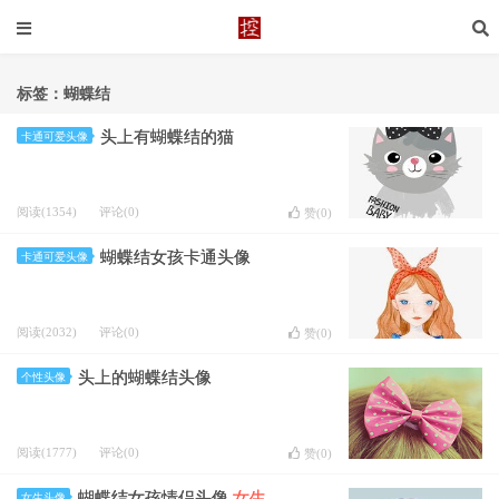
标签：蝴蝶结
头上有蝴蝶结的猫
卡通可爱头像
阅读(1354)
评论(0)
赞(
0
)
蝴蝶结女孩卡通头像
卡通可爱头像
阅读(2032)
评论(0)
赞(
0
)
头上的蝴蝶结头像
个性头像
阅读(1777)
评论(0)
赞(
0
)
蝴蝶结女孩情侣头像
女生
女生头像