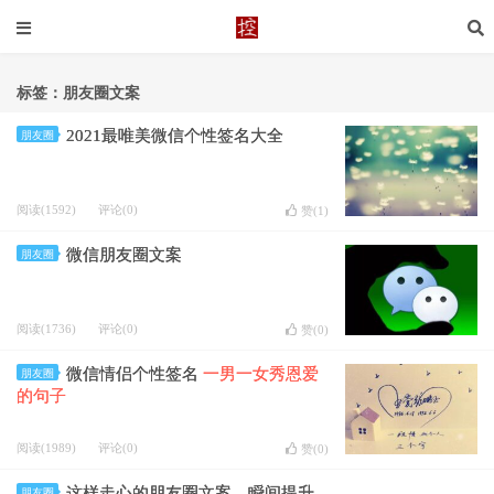
标签：朋友圈文案
2021最唯美微信个性签名大全
朋友圈
阅读(1592)
评论(0)
赞(
1
)
微信朋友圈文案
朋友圈
阅读(1736)
评论(0)
赞(
0
)
微信情侣个性签名
一男一女秀恩爱
朋友圈
的句子
阅读(1989)
评论(0)
赞(
0
)
这样走心的朋友圈文案，瞬间提升
朋友圈