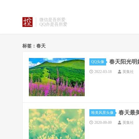
微信是吾所爱
QQ亦是吾所爱
标签：春天
春天阳光明
QQ头像
2022-03-18
英集社
春天最
唯美风景头像
2020-09-09
英集社