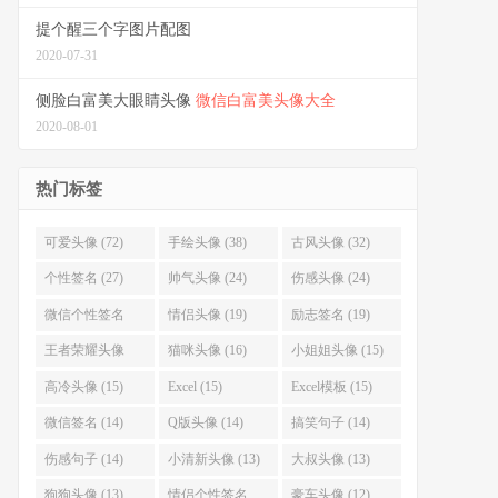
提个醒三个字图片配图
2020-07-31
侧脸白富美大眼睛头像
微信白富美头像大全
2020-08-01
热门标签
可爱头像 (72)
手绘头像 (38)
古风头像 (32)
个性签名 (27)
帅气头像 (24)
伤感头像 (24)
微信个性签名
情侣头像 (19)
励志签名 (19)
(22)
王者荣耀头像
猫咪头像 (16)
小姐姐头像 (15)
(18)
高冷头像 (15)
Excel (15)
Excel模板 (15)
微信签名 (14)
Q版头像 (14)
搞笑句子 (14)
伤感句子 (14)
小清新头像 (13)
大叔头像 (13)
狗狗头像 (13)
情侣个性签名
豪车头像 (12)