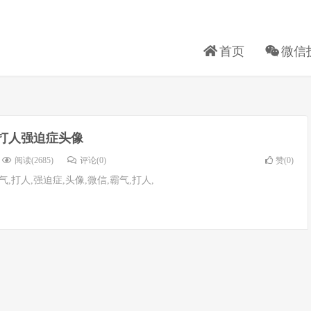
首页
微信
打人强迫症头像
阅读(2685)
评论(0)
赞(
0
)
,打人,强迫症,头像,微信,霸气,打人,