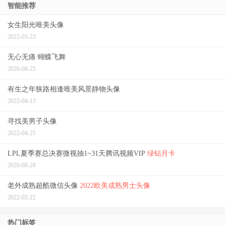
智能推荐
女生阳光唯美头像
2022-03-23
无心无痛 蝴蝶飞舞
2020-08-25
有生之年狭路相逢唯美风景静物头像
2022-04-13
寻找美男子头像
2022-04-25
LPL夏季赛总决赛微视抽1~31天腾讯视频VIP
绿钻月卡
2020-08-28
老外成熟超酷微信头像
2022欧美成熟男士头像
2022-02-22
热门标签