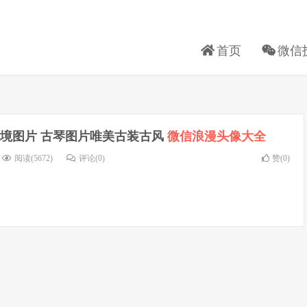
首页
微信
境图片 古琴图片唯美古装古风
微信浪漫头像大全
阅读(5672)
评论(0)
赞(
0
)