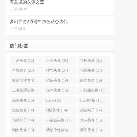
有意境的头像文艺
2020-10-29
梦幻西游2逍遥生角色动态迭代
2020-08-01
热门标签
可爱头像 (72)
手绘头像 (38)
古风头像 (32)
个性签名 (27)
帅气头像 (24)
伤感头像 (24)
微信个性签名
情侣头像 (19)
励志签名 (19)
(22)
王者荣耀头像
猫咪头像 (16)
小姐姐头像 (15)
(18)
高冷头像 (15)
Excel (15)
Excel模板 (15)
微信签名 (14)
Q版头像 (14)
搞笑句子 (14)
伤感句子 (14)
小清新头像 (13)
大叔头像 (13)
狗狗头像 (13)
情侣个性签名
豪车头像 (12)