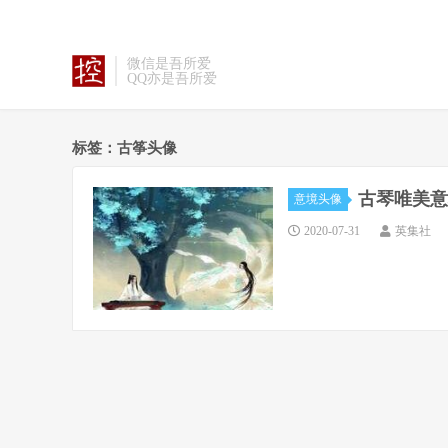
微信是吾所爱
QQ亦是吾所爱
标签：古筝头像
古琴唯美意
意境头像
2020-07-31
英集社