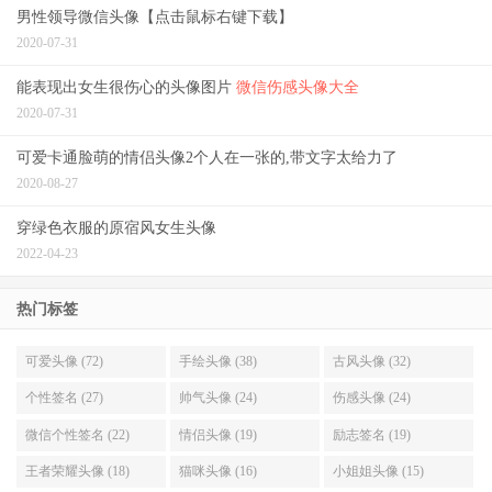
男性领导微信头像【点击鼠标右键下载】
2020-07-31
能表现出女生很伤心的头像图片
微信伤感头像大全
2020-07-31
可爱卡通脸萌的情侣头像2个人在一张的,带文字太给力了
2020-08-27
穿绿色衣服的原宿风女生头像
2022-04-23
热门标签
可爱头像 (72)
手绘头像 (38)
古风头像 (32)
个性签名 (27)
帅气头像 (24)
伤感头像 (24)
微信个性签名 (22)
情侣头像 (19)
励志签名 (19)
王者荣耀头像 (18)
猫咪头像 (16)
小姐姐头像 (15)